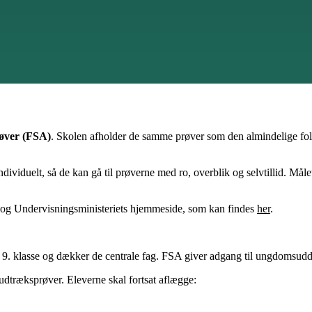
øver (FSA)
. Skolen afholder de samme prøver som den almindelige folke
individuelt, så de kan gå til prøverne med ro, overblik og selvtillid. Mål
 og Undervisningsministeriets hjemmeside, som kan findes
her
.
i 9. klasse og dækker de centrale fag. FSA giver adgang til ungdomsudd
udtræksprøver. Eleverne skal fortsat aflægge: