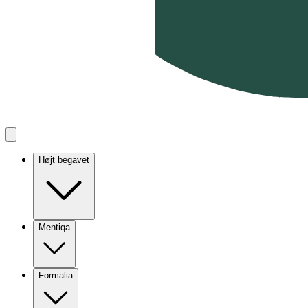
Højt begavet
Mentiqa
Formalia