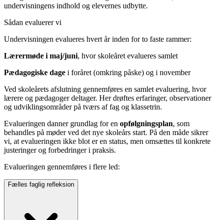
undervisningens indhold og elevernes udbytte.
Sådan evaluerer vi
Undervisningen evalueres hvert år inden for to faste rammer:
Lærermøde i maj/juni
, hvor skoleåret evalueres samlet
Pædagogiske dage
i foråret (omkring påske) og i november
Ved skoleårets afslutning gennemføres en samlet evaluering, hvor
lærere og pædagoger deltager. Her drøftes erfaringer, observationer
og udviklingsområder på tværs af fag og klassetrin.
Evalueringen danner grundlag for en
opfølgningsplan
, som
behandles på møder ved det nye skoleårs start. På den måde sikrer
vi, at evalueringen ikke blot er en status, men omsættes til konkrete
justeringer og forbedringer i praksis.
Evalueringen gennemføres i flere led:
Fælles faglig refleksion