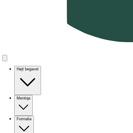
Højt begavet
Mentiqa
Formalia