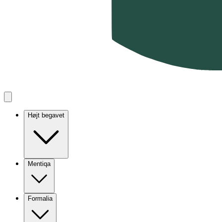
Højt begavet
Mentiqa
Formalia