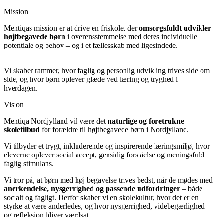
Mission
Mentiqas mission er at drive en friskole, der
omsorgsfuldt udvikler
højtbegavede børn
i overensstemmelse med deres individuelle
potentiale og behov – og i et fællesskab med ligesindede.
Vi skaber rammer, hvor faglig og personlig udvikling trives side om
side, og hvor børn oplever glæde ved læring og tryghed i
hverdagen.
Vision
Mentiqa Nordjylland vil være det
naturlige og foretrukne
skoletilbud
for forældre til højtbegavede børn i Nordjylland.
Vi tilbyder et trygt, inkluderende og inspirerende læringsmiljø, hvor
eleverne oplever social accept, gensidig forståelse og meningsfuld
faglig stimulans.
Vi tror på, at børn med høj begavelse trives bedst, når de mødes med
anerkendelse, nysgerrighed og passende udfordringer
– både
socialt og fagligt. Derfor skaber vi en skolekultur, hvor det er en
styrke at være anderledes, og hvor nysgerrighed, videbegærlighed
og refleksion bliver værdsat.