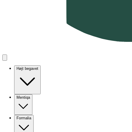
Højt begavet
Mentiqa
Formalia